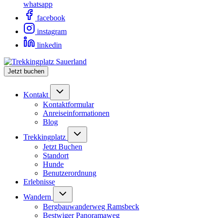
whatsapp
facebook
instagram
linkedin
Jetzt buchen
Kontakt
Kontaktformular
Anreiseinformationen
Blog
Trekkingplatz
Jetzt Buchen
Standort
Hunde
Benutzerordnung
Erlebnisse
Wandern
Bergbauwanderweg Ramsbeck
Bestwiger Panoramaweg